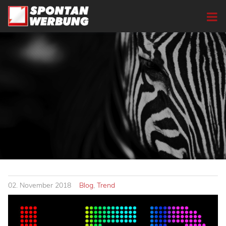
02.
November
2018
Blog
,
Trend