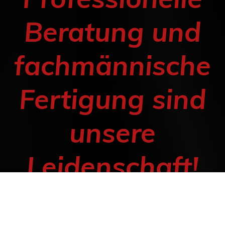
Beratung und
fachmännische
Fertigung sind
unsere
Leidenschaft!